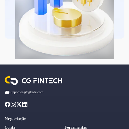
support.en@cgtrade.com
Negociação
Conta
Ferramentas