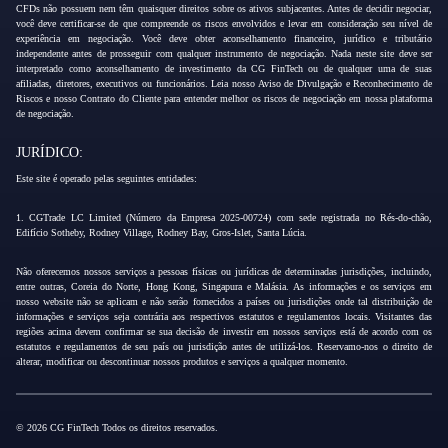
CFDs não possuem nem têm quaisquer direitos sobre os ativos subjacentes. Antes de decidir negociar,
você deve certificar-se de que compreende os riscos envolvidos e levar em consideração seu nível de
experiência em negociação. Você deve obter aconselhamento financeiro, jurídico e tributário
independente antes de prosseguir com qualquer instrumento de negociação. Nada neste site deve ser
interpretado como aconselhamento de investimento da CG FinTech ou de qualquer uma de suas
afiliadas, diretores, executivos ou funcionários. Leia nosso Aviso de Divulgação e Reconhecimento de
Riscos e nosso Contrato do Cliente para entender melhor os riscos de negociação em nossa plataforma
de negociação.
JURÍDICO:
Este site é operado pelas seguintes entidades:
1. CGTrade LC Limited (Número da Empresa 2025-00724) com sede registrada no Rés-do-chão,
Edifício Sotheby, Rodney Village, Rodney Bay, Gros-Islet, Santa Lúcia.
Não oferecemos nossos serviços a pessoas físicas ou jurídicas de determinadas jurisdições, incluindo,
entre outras, Coreia do Norte, Hong Kong, Singapura e Malásia. As informações e os serviços em
nosso website não se aplicam e não serão fornecidos a países ou jurisdições onde tal distribuição de
informações e serviços seja contrária aos respectivos estatutos e regulamentos locais. Visitantes das
regiões acima devem confirmar se sua decisão de investir em nossos serviços está de acordo com os
estatutos e regulamentos de seu país ou jurisdição antes de utilizá-los. Reservamo-nos o direito de
alterar, modificar ou descontinuar nossos produtos e serviços a qualquer momento.
© 2026 CG FinTech Todos os direitos reservados.