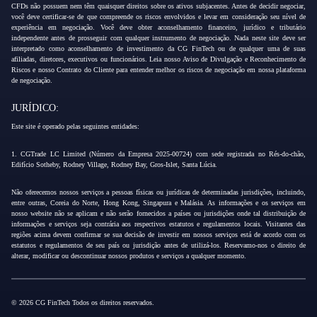
CFDs não possuem nem têm quaisquer direitos sobre os ativos subjacentes. Antes de decidir negociar,
você deve certificar-se de que compreende os riscos envolvidos e levar em consideração seu nível de
experiência em negociação. Você deve obter aconselhamento financeiro, jurídico e tributário
independente antes de prosseguir com qualquer instrumento de negociação. Nada neste site deve ser
interpretado como aconselhamento de investimento da CG FinTech ou de qualquer uma de suas
afiliadas, diretores, executivos ou funcionários. Leia nosso Aviso de Divulgação e Reconhecimento de
Riscos e nosso Contrato do Cliente para entender melhor os riscos de negociação em nossa plataforma
de negociação.
JURÍDICO:
Este site é operado pelas seguintes entidades:
1. CGTrade LC Limited (Número da Empresa 2025-00724) com sede registrada no Rés-do-chão,
Edifício Sotheby, Rodney Village, Rodney Bay, Gros-Islet, Santa Lúcia.
Não oferecemos nossos serviços a pessoas físicas ou jurídicas de determinadas jurisdições, incluindo,
entre outras, Coreia do Norte, Hong Kong, Singapura e Malásia. As informações e os serviços em
nosso website não se aplicam e não serão fornecidos a países ou jurisdições onde tal distribuição de
informações e serviços seja contrária aos respectivos estatutos e regulamentos locais. Visitantes das
regiões acima devem confirmar se sua decisão de investir em nossos serviços está de acordo com os
estatutos e regulamentos de seu país ou jurisdição antes de utilizá-los. Reservamo-nos o direito de
alterar, modificar ou descontinuar nossos produtos e serviços a qualquer momento.
© 2026 CG FinTech Todos os direitos reservados.