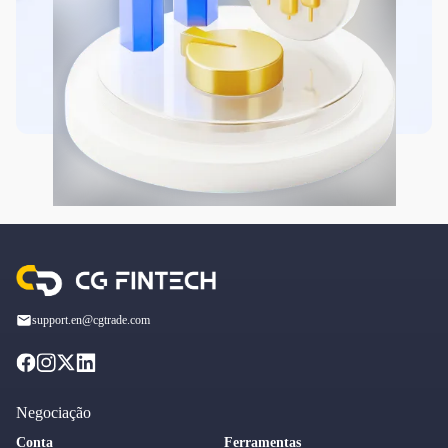
support.en@cgtrade.com
Negociação
Conta
Ferramentas