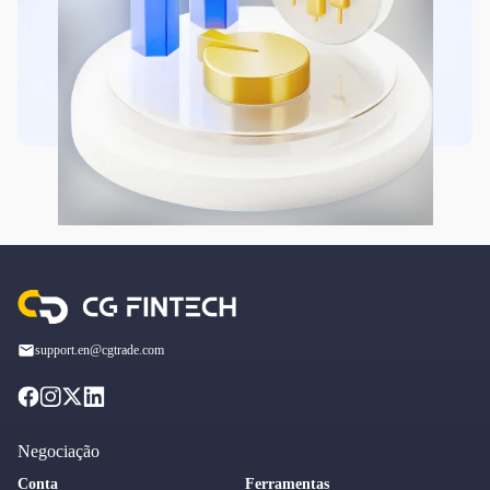
support.en@cgtrade.com
Negociação
Conta
Ferramentas