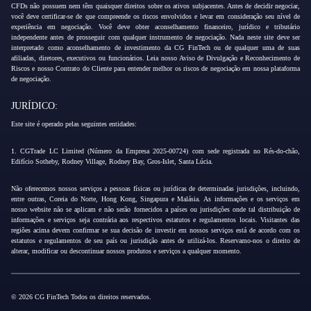
CFDs não possuem nem têm quaisquer direitos sobre os ativos subjacentes. Antes de decidir negociar,
você deve certificar-se de que compreende os riscos envolvidos e levar em consideração seu nível de
experiência em negociação. Você deve obter aconselhamento financeiro, jurídico e tributário
independente antes de prosseguir com qualquer instrumento de negociação. Nada neste site deve ser
interpretado como aconselhamento de investimento da CG FinTech ou de qualquer uma de suas
afiliadas, diretores, executivos ou funcionários. Leia nosso Aviso de Divulgação e Reconhecimento de
Riscos e nosso Contrato do Cliente para entender melhor os riscos de negociação em nossa plataforma
de negociação.
JURÍDICO:
Este site é operado pelas seguintes entidades:
1. CGTrade LC Limited (Número da Empresa 2025-00724) com sede registrada no Rés-do-chão,
Edifício Sotheby, Rodney Village, Rodney Bay, Gros-Islet, Santa Lúcia.
Não oferecemos nossos serviços a pessoas físicas ou jurídicas de determinadas jurisdições, incluindo,
entre outras, Coreia do Norte, Hong Kong, Singapura e Malásia. As informações e os serviços em
nosso website não se aplicam e não serão fornecidos a países ou jurisdições onde tal distribuição de
informações e serviços seja contrária aos respectivos estatutos e regulamentos locais. Visitantes das
regiões acima devem confirmar se sua decisão de investir em nossos serviços está de acordo com os
estatutos e regulamentos de seu país ou jurisdição antes de utilizá-los. Reservamo-nos o direito de
alterar, modificar ou descontinuar nossos produtos e serviços a qualquer momento.
© 2026 CG FinTech Todos os direitos reservados.