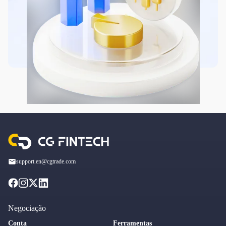
support.en@cgtrade.com
Negociação
Conta
Ferramentas