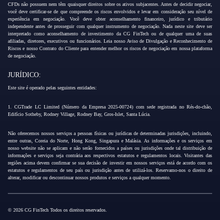
CFDs não possuem nem têm quaisquer direitos sobre os ativos subjacentes. Antes de decidir negociar,
você deve certificar-se de que compreende os riscos envolvidos e levar em consideração seu nível de
experiência em negociação. Você deve obter aconselhamento financeiro, jurídico e tributário
independente antes de prosseguir com qualquer instrumento de negociação. Nada neste site deve ser
interpretado como aconselhamento de investimento da CG FinTech ou de qualquer uma de suas
afiliadas, diretores, executivos ou funcionários. Leia nosso Aviso de Divulgação e Reconhecimento de
Riscos e nosso Contrato do Cliente para entender melhor os riscos de negociação em nossa plataforma
de negociação.
JURÍDICO:
Este site é operado pelas seguintes entidades:
1. CGTrade LC Limited (Número da Empresa 2025-00724) com sede registrada no Rés-do-chão,
Edifício Sotheby, Rodney Village, Rodney Bay, Gros-Islet, Santa Lúcia.
Não oferecemos nossos serviços a pessoas físicas ou jurídicas de determinadas jurisdições, incluindo,
entre outras, Coreia do Norte, Hong Kong, Singapura e Malásia. As informações e os serviços em
nosso website não se aplicam e não serão fornecidos a países ou jurisdições onde tal distribuição de
informações e serviços seja contrária aos respectivos estatutos e regulamentos locais. Visitantes das
regiões acima devem confirmar se sua decisão de investir em nossos serviços está de acordo com os
estatutos e regulamentos de seu país ou jurisdição antes de utilizá-los. Reservamo-nos o direito de
alterar, modificar ou descontinuar nossos produtos e serviços a qualquer momento.
© 2026 CG FinTech Todos os direitos reservados.