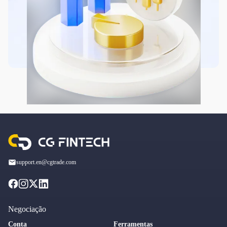
support.en@cgtrade.com
Negociação
Conta
Ferramentas