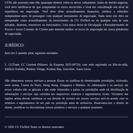
CFDs não possuem nem têm quaisquer direitos sobre os ativos subjacentes. Antes de decidir negociar,
você deve certificar-se de que compreende os riscos envolvidos e levar em consideração seu nível de
experiência em negociação. Você deve obter aconselhamento financeiro, jurídico e tributário
independente antes de prosseguir com qualquer instrumento de negociação. Nada neste site deve ser
interpretado como aconselhamento de investimento da CG FinTech ou de qualquer uma de suas
afiliadas, diretores, executivos ou funcionários. Leia nosso Aviso de Divulgação e Reconhecimento de
Riscos e nosso Contrato do Cliente para entender melhor os riscos de negociação em nossa plataforma
de negociação.
JURÍDICO:
Este site é operado pelas seguintes entidades:
1. CGTrade LC Limited (Número da Empresa 2025-00724) com sede registrada no Rés-do-chão,
Edifício Sotheby, Rodney Village, Rodney Bay, Gros-Islet, Santa Lúcia.
Não oferecemos nossos serviços a pessoas físicas ou jurídicas de determinadas jurisdições, incluindo,
entre outras, Coreia do Norte, Hong Kong, Singapura e Malásia. As informações e os serviços em
nosso website não se aplicam e não serão fornecidos a países ou jurisdições onde tal distribuição de
informações e serviços seja contrária aos respectivos estatutos e regulamentos locais. Visitantes das
regiões acima devem confirmar se sua decisão de investir em nossos serviços está de acordo com os
estatutos e regulamentos de seu país ou jurisdição antes de utilizá-los. Reservamo-nos o direito de
alterar, modificar ou descontinuar nossos produtos e serviços a qualquer momento.
© 2026 CG FinTech Todos os direitos reservados.