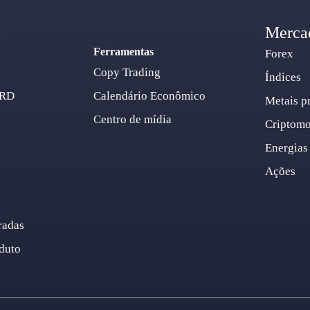
o
Merca
Ferramentas
Forex
Copy Trading
Índices
ARD
Calendário Econômico
Metais p
Centro de mídia
Criptom
Energias
Ações
radas
duto