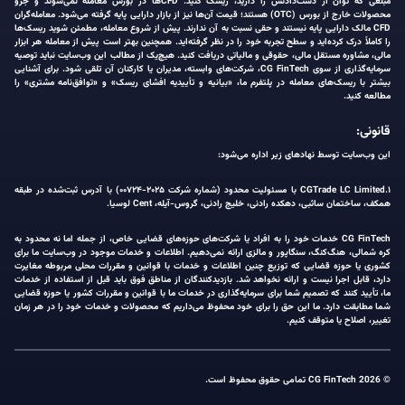
مبلغی که توان از دست‌دادنش را دارید، ریسک کنید. CFDها در بورس معامله نمی‌شوند و جزو
محصولات خارج از بورس (OTC) هستند؛ قیمت آن‌ها نیز از بازار دارایی پایه گرفته می‌شود. معامله‌گران
CFD مالک دارایی پایه نیستند و حقی نسبت به آن ندارند. پیش از شروع معامله، مطمئن شوید ریسک‌ها
را کاملاً درک کرده‌اید و سطح تجربه خود را در نظر گرفته‌اید. همچنین بهتر است پیش از معامله هر ابزار
مالی، مشاوره مستقل مالی، حقوقی و مالیاتی دریافت کنید. هیچ‌یک از مطالب این وب‌سایت نباید توصیه
سرمایه‌گذاری از سوی CG FinTech، شرکت‌های وابسته، مدیران یا کارکنان آن تلقی شود. برای آشنایی
بیشتر با ریسک‌های معامله در پلتفرم ما، «بیانیه و تأییدیه افشای ریسک» و «توافق‌نامه مشتری» را
مطالعه کنید.
قانونی:
این وب‌سایت توسط نهادهای زیر اداره می‌شود:
۱.CGTrade LC Limited با مسئولیت محدود (شماره شرکت ۲۰۲۵-۰۰۷۲۴) با آدرس ثبت‌شده در طبقه
همکف، ساختمان ساثبی، دهکده رادنی، خلیج رادنی، گروس-آیله، Cent لوسیا.
CG FinTech خدمات خود را به افراد یا شرکت‌های حوزه‌های قضایی خاص، از جمله اما نه محدود به
کره شمالی، هنگ‌کنگ، سنگاپور و مالزی ارائه نمی‌دهیم. اطلاعات و خدمات موجود در وب‌سایت ما برای
کشوری یا حوزه قضایی که توزیع چنین اطلاعات و خدمات با قوانین و مقررات محلی مربوطه مغایرت
دارد، قابل اجرا نیست و ارائه نخواهد شد. بازدیدکنندگان از مناطق فوق باید قبل از استفاده از خدمات
ما، تأیید کنند که تصمیم شما برای سرمایه‌گذاری در خدمات ما با قوانین و مقررات کشور یا حوزه قضایی
شما مطابقت دارد. ما این حق را برای خود محفوظ می‌داریم که محصولات و خدمات خود را در هر زمان
تغییر، اصلاح یا متوقف کنیم.
© 2026 CG FinTech تمامی حقوق محفوظ است.