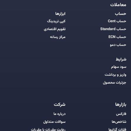
معاملات
حساب
ابزارها
حساب Cent
کپی تریدینگ
حساب Standard
تقویم اقتصادی
حساب ECN
مرکز رسانه
حساب دمو
شرایط
سود سهام
واریز و برداشت
جزئیات محصول
بازارها
شرکت
فارکس
درباره ما
شاخص‌ها
سوالات متداول
فلزات گرانبها
رعایت مقررات با مقررات