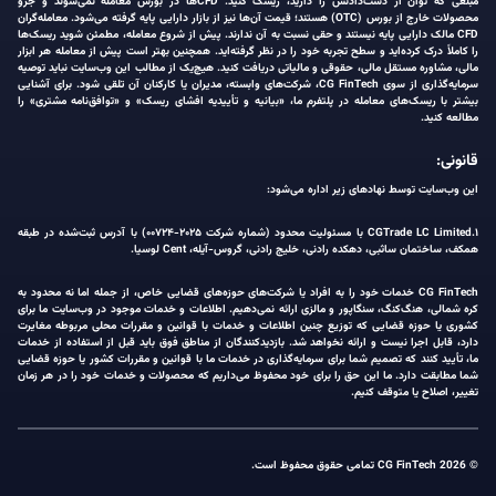
مبلغی که توان از دست‌دادنش را دارید، ریسک کنید. CFDها در بورس معامله نمی‌شوند و جزو
محصولات خارج از بورس (OTC) هستند؛ قیمت آن‌ها نیز از بازار دارایی پایه گرفته می‌شود. معامله‌گران
CFD مالک دارایی پایه نیستند و حقی نسبت به آن ندارند. پیش از شروع معامله، مطمئن شوید ریسک‌ها
را کاملاً درک کرده‌اید و سطح تجربه خود را در نظر گرفته‌اید. همچنین بهتر است پیش از معامله هر ابزار
مالی، مشاوره مستقل مالی، حقوقی و مالیاتی دریافت کنید. هیچ‌یک از مطالب این وب‌سایت نباید توصیه
سرمایه‌گذاری از سوی CG FinTech، شرکت‌های وابسته، مدیران یا کارکنان آن تلقی شود. برای آشنایی
بیشتر با ریسک‌های معامله در پلتفرم ما، «بیانیه و تأییدیه افشای ریسک» و «توافق‌نامه مشتری» را
مطالعه کنید.
قانونی:
این وب‌سایت توسط نهادهای زیر اداره می‌شود:
۱.CGTrade LC Limited با مسئولیت محدود (شماره شرکت ۲۰۲۵-۰۰۷۲۴) با آدرس ثبت‌شده در طبقه
همکف، ساختمان ساثبی، دهکده رادنی، خلیج رادنی، گروس-آیله، Cent لوسیا.
CG FinTech خدمات خود را به افراد یا شرکت‌های حوزه‌های قضایی خاص، از جمله اما نه محدود به
کره شمالی، هنگ‌کنگ، سنگاپور و مالزی ارائه نمی‌دهیم. اطلاعات و خدمات موجود در وب‌سایت ما برای
کشوری یا حوزه قضایی که توزیع چنین اطلاعات و خدمات با قوانین و مقررات محلی مربوطه مغایرت
دارد، قابل اجرا نیست و ارائه نخواهد شد. بازدیدکنندگان از مناطق فوق باید قبل از استفاده از خدمات
ما، تأیید کنند که تصمیم شما برای سرمایه‌گذاری در خدمات ما با قوانین و مقررات کشور یا حوزه قضایی
شما مطابقت دارد. ما این حق را برای خود محفوظ می‌داریم که محصولات و خدمات خود را در هر زمان
تغییر، اصلاح یا متوقف کنیم.
© 2026 CG FinTech تمامی حقوق محفوظ است.