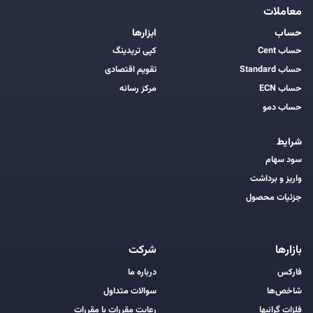
معاملات
حساب
ابزارها
حساب Cent
کپی تریدینگ
حساب Standard
تقویم اقتصادی
حساب ECN
مرکز رسانه
حساب دمو
شرایط
سود سهام
واریز و برداشت
جزئیات محصول
بازارها
شرکت
فارکس
درباره ما
شاخص‌ها
سوالات متداول
فلزات گرانبها
رعایت مقررات با مقررات