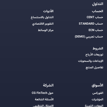
التداول
الحساب
الأدوات
حساب CENT
التداول بالاستنساخ
حساب STANDARD
التقويم الاقتصادي
حساب ECN
مركز الوسائط
حساب تجريبي (DEMO)
الشروط
توزيعات الأرباح
الإيداعات والسحوبات
تفاصيل المنتج
الأسواق
الشركة
الفوركس
حول CG FinTech
المؤشرات
الأسئلة الشائعة
المعادن الثمينة
الامتثال التنظيمي