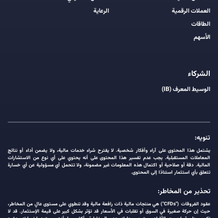
العملات الرقمية
الرعاية
الطاقات
الأسهم
الشركاء
الوسيط المعرف (IB)
تنويه:
يشتمل هذا المحتوى على آراء وأفكار شخصية. لا يقترح شراء خدمات مالية، ولا يضمن أداء أو نتائج
المعاملات المستقبلية. يجب عدم تفسير هذا المحتوى على أنه يحتوي على أي نوع من الاستشارات
المالية. دقة أو صلاحية أو اكتمال هذه المعلومات غير مضمونة، ولا تتحمل أي مسؤولية عن أي خسارة
تتعلق بأي استثمار استنادًا إلى المحتوى.
تحذير من المخاطر:
عقود الفروقات ("CFDs") هي منتجات مالية ذات رافعة مالية وقد تنطوي على مستوى عالٍ من المخاطر،
حيث إن حركة صغيرة في السوق أو تقلبات في الأسعار قد تؤثر بشكل كبير على قيمة الإستثمار. قد لا