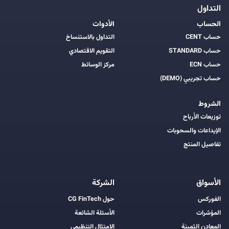
التداول
الحساب
الأدوات
حساب CENT
التداول بالاستنساخ
حساب STANDARD
التقويم الاقتصادي
حساب ECN
مركز الوسائط
حساب تجريبي (DEMO)
الشروط
توزيعات الأرباح
الإيداعات والسحوبات
تفاصيل المنتج
الأسواق
الشركة
الفوركس
حول CG FinTech
المؤشرات
الأسئلة الشائعة
المعادن الثمينة
الامتثال التنظيمي