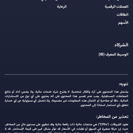
العملات الرقمية
الرعاية
الطاقات
الأسهم
الشركاء
الوسيط المعرف (IB)
تنويه:
يشتمل هذا المحتوى على آراء وأفكار شخصية. لا يقترح شراء خدمات مالية، ولا يضمن أداء أو نتائج
المعاملات المستقبلية. يجب عدم تفسير هذا المحتوى على أنه يحتوي على أي نوع من الاستشارات
المالية. دقة أو صلاحية أو اكتمال هذه المعلومات غير مضمونة، ولا تتحمل أي مسؤولية عن أي خسارة
تتعلق بأي استثمار استنادًا إلى المحتوى.
تحذير من المخاطر:
عقود الفروقات ("CFDs") هي منتجات مالية ذات رافعة مالية وقد تنطوي على مستوى عالٍ من المخاطر،
حيث إن حركة صغيرة في السوق أو تقلبات في الأسعار قد تؤثر بشكل كبير على قيمة الإستثمار. قد لا