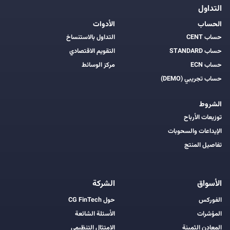
التداول
الحساب
الأدوات
حساب CENT
التداول بالاستنساخ
حساب STANDARD
التقويم الاقتصادي
حساب ECN
مركز الوسائط
حساب تجريبي (DEMO)
الشروط
توزيعات الأرباح
الإيداعات والسحوبات
تفاصيل المنتج
الأسواق
الشركة
الفوركس
حول CG FinTech
المؤشرات
الأسئلة الشائعة
المعادن الثمينة
الامتثال التنظيمي