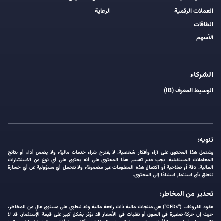
العملات الرقمية
الرعاية
الطاقات
الأسهم
الشركاء
الوسيط المعرف (IB)
تنويه:
يشتمل هذا المحتوى على آراء وأفكار شخصية. لا يقترح شراء خدمات مالية، ولا يضمن أداء أو نتائج
المعاملات المستقبلية. يجب عدم تفسير هذا المحتوى على أنه يحتوي على أي نوع من الاستشارات
المالية. دقة أو صلاحية أو اكتمال هذه المعلومات غير مضمونة، ولا تتحمل أي مسؤولية عن أي خسارة
تتعلق بأي استثمار استنادًا إلى المحتوى.
تحذير من المخاطر:
عقود الفروقات ("CFDs") هي منتجات مالية ذات رافعة مالية وقد تنطوي على مستوى عالٍ من المخاطر،
حيث إن حركة صغيرة في السوق أو تقلبات في الأسعار قد تؤثر بشكل كبير على قيمة الإستثمار. قد لا