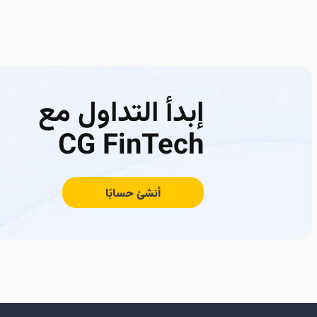
إبدأ التداول مع
CG FinTech
أنشئ حسابًا