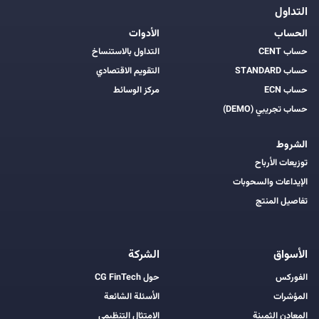
التداول
الحساب
الأدوات
حساب CENT
التداول بالاستنساخ
حساب STANDARD
التقويم الاقتصادي
حساب ECN
مركز الوسائط
حساب تجريبي (DEMO)
الشروط
توزيعات الأرباح
الإيداعات والسحوبات
تفاصيل المنتج
الأسواق
الشركة
الفوركس
حول CG FinTech
المؤشرات
الأسئلة الشائعة
المعادن الثمينة
الامتثال التنظيمي