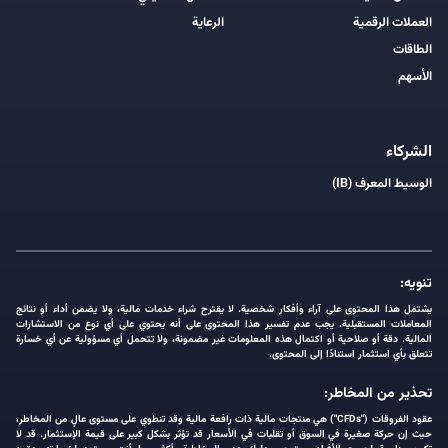
العملات الرقمية
الرعاية
الطاقات
الأسهم
الشركاء
الوسيط المعرف (IB)
تنويه:
يشتمل هذا المحتوى على آراء وأفكار شخصية. لا يقترح شراء خدمات مالية، ولا يضمن أداء أو نتائج
المعاملات المستقبلية. يجب عدم تفسير هذا المحتوى على أنه يحتوي على أي نوع من الاستشارات
المالية. دقة أو صلاحية أو اكتمال هذه المعلومات غير مضمونة، ولا تتحمل أي مسؤولية عن أي خسارة
تتعلق بأي استثمار استنادًا إلى المحتوى.
تحذير من المخاطر:
عقود الفروقات ("CFDs") هي منتجات مالية ذات رافعة مالية وقد تنطوي على مستوى عالٍ من المخاطر،
حيث إن حركة صغيرة في السوق أو تقلبات في الأسعار قد تؤثر بشكل كبير على قيمة الإستثمار. قد لا