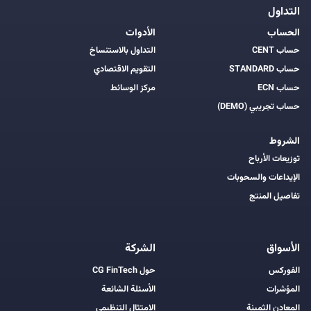
التداول
الحساب
الأدوات
حساب CENT
التداول بالاستنساخ
حساب STANDARD
التقويم الاقتصادي
حساب ECN
مركز الوسائط
حساب تجريبي (DEMO)
الشروط
توزيعات الأرباح
الإيداعات والسحوبات
تفاصيل المنتج
الأسواق
الشركة
الفوركس
حول CG FinTech
المؤشرات
الأسئلة الشائعة
المعادن الثمينة
الامتثال التنظيمي