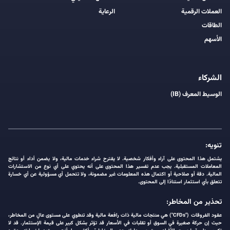
العملات الرقمية
الرعاية
الطاقات
الأسهم
الشركاء
الوسيط المعرف (IB)
تنويه:
يشتمل هذا المحتوى على آراء وأفكار شخصية. لا يقترح شراء خدمات مالية، ولا يضمن أداء أو نتائج
المعاملات المستقبلية. يجب عدم تفسير هذا المحتوى على أنه يحتوي على أي نوع من الاستشارات
المالية. دقة أو صلاحية أو اكتمال هذه المعلومات غير مضمونة، ولا تتحمل أي مسؤولية عن أي خسارة
تتعلق بأي استثمار استنادًا إلى المحتوى.
تحذير من المخاطر:
عقود الفروقات ("CFDs") هي منتجات مالية ذات رافعة مالية وقد تنطوي على مستوى عالٍ من المخاطر،
حيث إن حركة صغيرة في السوق أو تقلبات في الأسعار قد تؤثر بشكل كبير على قيمة الإستثمار. قد لا