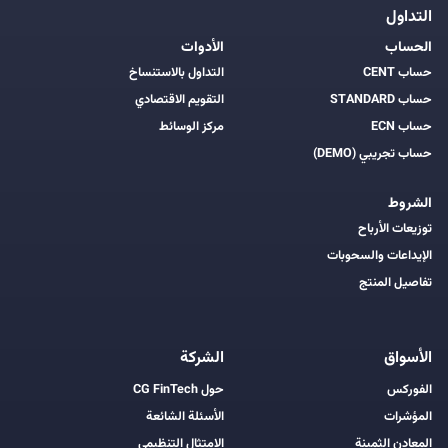
التداول
الحساب
الأدوات
حساب CENT
التداول بالاستنساخ
حساب STANDARD
التقويم الاقتصادي
حساب ECN
مركز الوسائط
حساب تجريبي (DEMO)
الشروط
توزيعات الأرباح
الإيداعات والسحوبات
تفاصيل المنتج
الأسواق
الشركة
الفوركس
حول CG FinTech
المؤشرات
الأسئلة الشائعة
المعادن الثمينة
الامتثال التنظيمي