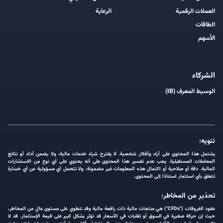
العملات الرقمية
الرعاية
الطاقات
الأسهم
الشركاء
الوسيط المعرف (IB)
تنويه:
يشتمل هذا المحتوى على آراء وأفكار شخصية. لا يقترح شراء خدمات مالية، ولا يضمن أداء أو نتائج
المعاملات المستقبلية. يجب عدم تفسير هذا المحتوى على أنه يحتوي على أي نوع من الاستشارات
المالية. دقة أو صلاحية أو اكتمال هذه المعلومات غير مضمونة، ولا تتحمل أي مسؤولية عن أي خسارة
تتعلق بأي استثمار استنادًا إلى المحتوى.
تحذير من المخاطر:
عقود الفروقات ("CFDs") هي منتجات مالية ذات رافعة مالية وقد تنطوي على مستوى عالٍ من المخاطر،
حيث إن حركة صغيرة في السوق أو تقلبات في الأسعار قد تؤثر بشكل كبير على قيمة الإستثمار. قد لا