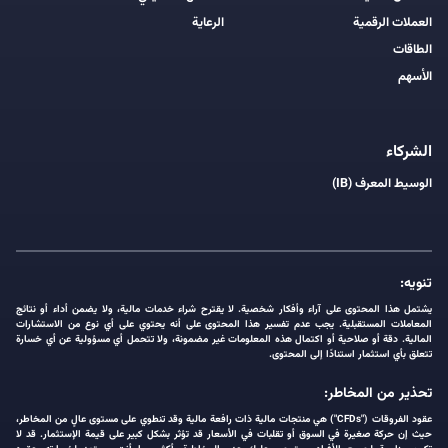
العملات الرقمية
الرعاية
الطاقات
الأسهم
الشركاء
الوسيط المعرف (IB)
تنويه:
يشتمل هذا المحتوى على آراء وأفكار شخصية. لا يقترح شراء خدمات مالية، ولا يضمن أداء أو نتائج
المعاملات المستقبلية. يجب عدم تفسير هذا المحتوى على أنه يحتوي على أي نوع من الاستشارات
المالية. دقة أو صلاحية أو اكتمال هذه المعلومات غير مضمونة، ولا تتحمل أي مسؤولية عن أي خسارة
تتعلق بأي استثمار استنادًا إلى المحتوى.
تحذير من المخاطر:
عقود الفروقات ("CFDs") هي منتجات مالية ذات رافعة مالية وقد تنطوي على مستوى عالٍ من المخاطر،
حيث إن حركة صغيرة في السوق أو تقلبات في الأسعار قد تؤثر بشكل كبير على قيمة الإستثمار. قد لا