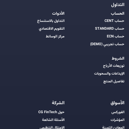
التداول
الحساب
الأدوات
حساب CENT
التداول بالاستنساخ
حساب STANDARD
التقويم الاقتصادي
حساب ECN
مركز الوسائط
حساب تجريبي (DEMO)
الشروط
توزيعات الأرباح
الإيداعات والسحوبات
تفاصيل المنتج
الأسواق
الشركة
الفوركس
حول CG FinTech
المؤشرات
الأسئلة الشائعة
المعادن الثمينة
الامتثال التنظيمي