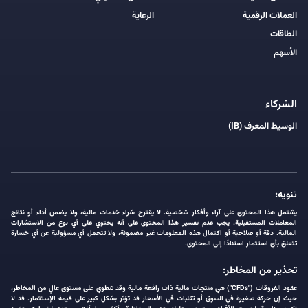
العملات الرقمية
الرعاية
الطاقات
الأسهم
الشركاء
الوسيط المعرف (IB)
تنويه:
يشتمل هذا المحتوى على آراء وأفكار شخصية. لا يقترح شراء خدمات مالية، ولا يضمن أداء أو نتائج
المعاملات المستقبلية. يجب عدم تفسير هذا المحتوى على أنه يحتوي على أي نوع من الاستشارات
المالية. دقة أو صلاحية أو اكتمال هذه المعلومات غير مضمونة، ولا تتحمل أي مسؤولية عن أي خسارة
تتعلق بأي استثمار استنادًا إلى المحتوى.
تحذير من المخاطر:
عقود الفروقات ("CFDs") هي منتجات مالية ذات رافعة مالية وقد تنطوي على مستوى عالٍ من المخاطر،
حيث إن حركة صغيرة في السوق أو تقلبات في الأسعار قد تؤثر بشكل كبير على قيمة الإستثمار. قد لا