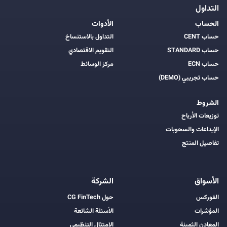
التداول
الحساب
الأدوات
حساب CENT
التداول بالاستنساخ
حساب STANDARD
التقويم الاقتصادي
حساب ECN
مركز الوسائط
حساب تجريبي (DEMO)
الشروط
توزيعات الأرباح
الإيداعات والسحوبات
تفاصيل المنتج
الأسواق
الشركة
الفوركس
حول CG FinTech
المؤشرات
الأسئلة الشائعة
المعادن الثمينة
الامتثال التنظيمي