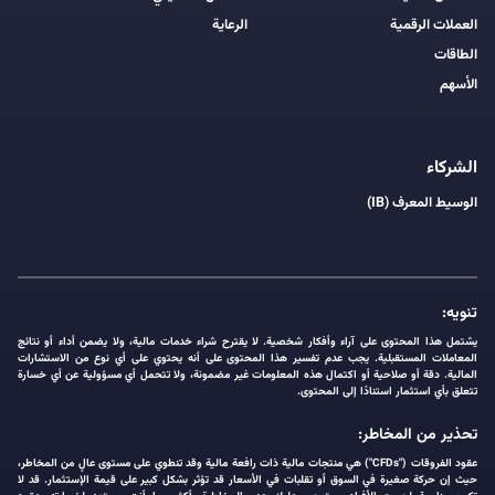
العملات الرقمية
الرعاية
الطاقات
الأسهم
الشركاء
الوسيط المعرف (IB)
تنويه:
يشتمل هذا المحتوى على آراء وأفكار شخصية. لا يقترح شراء خدمات مالية، ولا يضمن أداء أو نتائج
المعاملات المستقبلية. يجب عدم تفسير هذا المحتوى على أنه يحتوي على أي نوع من الاستشارات
المالية. دقة أو صلاحية أو اكتمال هذه المعلومات غير مضمونة، ولا تتحمل أي مسؤولية عن أي خسارة
تتعلق بأي استثمار استنادًا إلى المحتوى.
تحذير من المخاطر:
عقود الفروقات ("CFDs") هي منتجات مالية ذات رافعة مالية وقد تنطوي على مستوى عالٍ من المخاطر،
حيث إن حركة صغيرة في السوق أو تقلبات في الأسعار قد تؤثر بشكل كبير على قيمة الإستثمار. قد لا