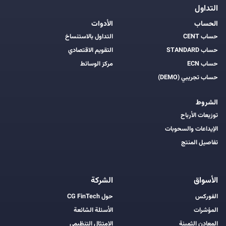
التداول
الحساب
الأدوات
حساب CENT
التداول بالاستنساخ
حساب STANDARD
التقويم الاقتصادي
حساب ECN
مركز الوسائط
حساب تجريبي (DEMO)
الشروط
توزيعات الأرباح
الإيداعات والسحوبات
تفاصيل المنتج
الأسواق
الشركة
الفوركس
حول CG FinTech
المؤشرات
الأسئلة الشائعة
المعادن الثمينة
الامتثال التنظيمي