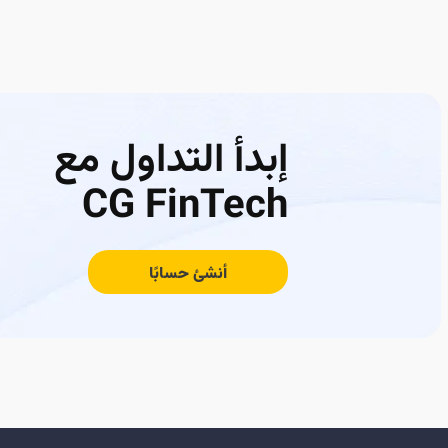
إبدأ التداول مع
CG FinTech
أنشئ حسابًا