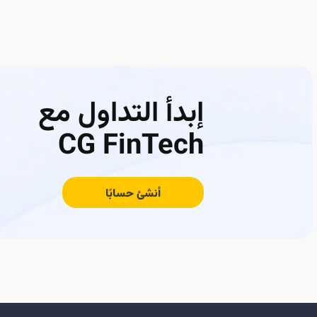
إبدأ التداول مع
CG FinTech
أنشئ حسابًا