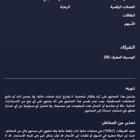
العملات الرقمية
الرعاية
الطاقات
الأسهم
الشركاء
الوسيط المعرف (IB)
تنويه:
يشتمل هذا المحتوى على آراء وأفكار شخصية. لا يقترح شراء خدمات مالية، ولا يضمن أداء أو نتائج
المعاملات المستقبلية. يجب عدم تفسير هذا المحتوى على أنه يحتوي على أي نوع من الاستشارات
المالية. دقة أو صلاحية أو اكتمال هذه المعلومات غير مضمونة، ولا تتحمل أي مسؤولية عن أي خسارة
تتعلق بأي استثمار استنادًا إلى المحتوى.
تحذير من المخاطر:
عقود الفروقات ("CFDs") هي منتجات مالية ذات رافعة مالية وقد تنطوي على مستوى عالٍ من المخاطر،
حيث إن حركة صغيرة في السوق أو تقلبات في الأسعار قد تؤثر بشكل كبير على قيمة الإستثمار. قد لا