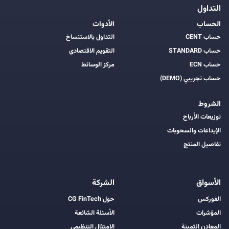
التداول
الحساب
الأدوات
حساب CENT
التداول بالاستنساخ
حساب STANDARD
التقويم الاقتصادي
حساب ECN
مركز الوسائط
حساب تجريبي (DEMO)
الشروط
توزيعات الأرباح
الإيداعات والسحوبات
تفاصيل المنتج
الأسواق
الشركة
الفوركس
حول CG FinTech
المؤشرات
الأسئلة الشائعة
المعادن الثمينة
الامتثال التنظيمي